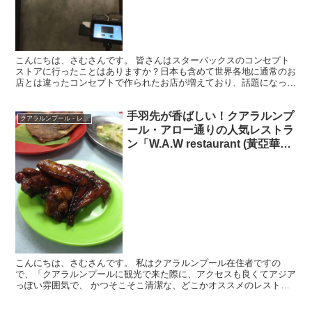
こんにちは、さむさんです。 皆さんはスターバックスのコンセプト
ストアに行ったことはありますか？日本も含めて世界各地に通常のお
店とは違ったコンセプトで作られたお店が増えており、話題になって
いますね。 私が住んでいたクアラルンプールにもそういう...
手羽先が香ばしい！クアラルンプ
クアラルンプール - レストラン
ール・アロー通りの人気レストラ
ン「W.A.W restaurant (黃亞華小
食店) 」
こんにちは、さむさんです。 私はクアラルンプール在住者ですの
で、「クアラルンプールに観光で来た際に、アクセスも良くてアジア
っぽい雰囲気で、 かつそこそこ清潔な、どこかオススメのレストラ
ンは？」とよく聞かれます。 公共交通機関が不便なこの街で...