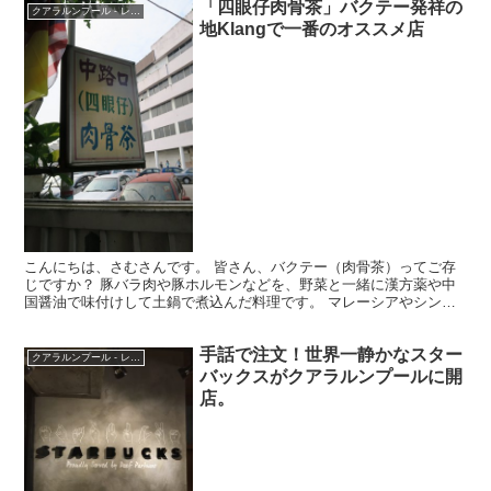
「四眼仔肉骨茶」バクテー発祥の
クアラルンプール - レストラン
地Klangで一番のオススメ店
こんにちは、さむさんです。 皆さん、バクテー（肉骨茶）ってご存
じですか？ 豚バラ肉や豚ホルモンなどを、野菜と一緒に漢方薬や中
国醤油で味付けして土鍋で煮込んだ料理です。 マレーシアやシンガ
ポールを中心に、アジアの中華系が多いエリアではあちこち...
手話で注文！世界一静かなスター
クアラルンプール - レストラン
バックスがクアラルンプールに開
店。