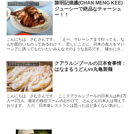
陳明記燒臘(CHAN MENG KEE)
クアラルンプール - レストラン
ジューシーで絶品なチャーシュ
ー！！
こんにちは、さむさんです。 「えー、マレーシアまで行っても、な
んか面白いものってあるわけ？」 悲しいことに、日本の友人をマレ
ーシアに誘ってもだいたいみんなそのような反応です。 確かにタイ
やシンガポールと比べ、マレーシアって観光には微妙なとこ...
クアラルンプールの日本食事情：
クアラルンプール - レストラン
はなまるうどんvs丸亀製麺
こんにちは、さむさんです。 ここクアラルンプールの日本人は約1万
人〜2万人。最近の移住ブームのおかげで、どんどん日本人は増えて
おります。 ただ、日本食レストランは思ったほど多くない気がしま
す。 マレーシアだとハラルに対応させる必要があるので...